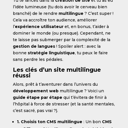
Tu te lances dans la
création de site
et tu as eu
l’idée lumineuse (tu dois avoir le cerveau bien
branché) de le rendre
multilingue
? C’est super !
Cela va accroître ton audience, améliorer
l’
expérience utilisateur
et, en bonus, t’aider à
dominer le monde (ou presque). Cependant, ne
te laisse pas submerger par la complexité de la
gestion de langues
! Spoiler alert : avec la
bonne
stratégie linguistique
, tu peux le faire
sans perdre les pédales.
Les clés d’un site multilingue
réussi
Alors, prêt à t’aventurer dans l’univers du
développement web
multilingue ? Voici un
guide étape par étape
qui t’évitera de finir à
l’hôpital à force de stresser (et la santé mentales,
c’est sacré, pas vrai ?).
1. Choisis ton CMS multilingue
: Un bon
CMS