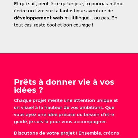
Et qui sait, peut-être qu’un jour, tu pourras même
écrire un livre sur ta fantastique aventure de
développement web
multilingue… ou pas. En
tout cas, reste cool et bon courage !
Prêts à donner vie à vos
idées ?
Chaque projet mérite une attention unique et
un visuel à la hauteur de vos ambitions. Que
vous ayez une idée précise ou besoin d’être
guidé, je suis là pour vous accompagner.
Discutons de votre projet !
Ensemble, créons