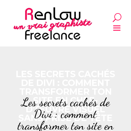
LES SECRETS CACHÉS
DE DIVI : COMMENT
TRANSFORMER TON
Les secrets cachés de
SITE EN CHEF-
D’ŒUVRE VISUEL
Divi : comment
SANS PRISE DE TÊTE
transformer ton site en