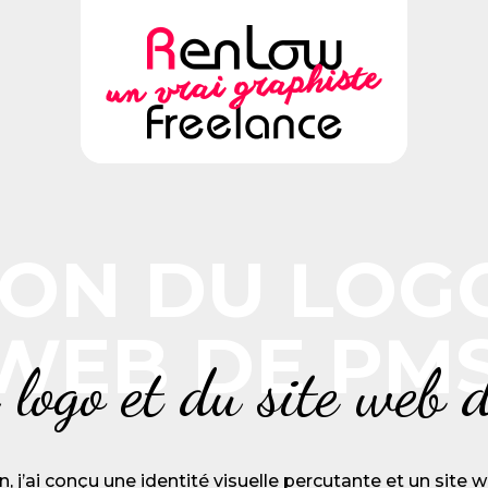
ON DU LOG
 WEB DE PMS
 logo et du site web
n, j’ai conçu une identité visuelle percutante et un site w