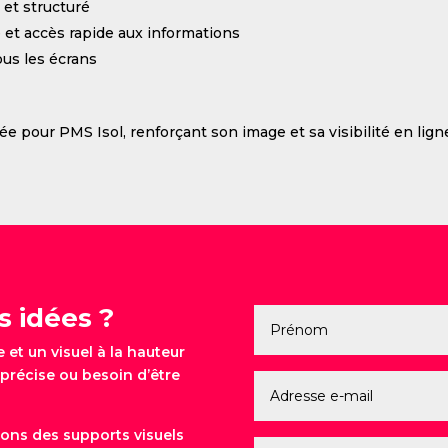
 et structuré
e et accès rapide aux informations
ous les écrans
e pour PMS Isol, renforçant son image et sa visibilité en ligne
s idées ?
et un visuel à la hauteur
précise ou besoin d’être
ons des supports visuels