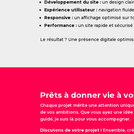
Développement du site :
un design clair
Expérience utilisateur :
navigation fluid
Responsive :
un affichage optimisé sur t
Performance :
un site rapide et sécurisé
Le résultat ? Une présence digitale optimisé
Prêts à donner vie à vo
Chaque projet mérite une attention unique 
de vos ambitions. Que vous ayez une idée 
guidé, je suis là pour vous accompagner.
Discutons de votre projet !
Ensemble, cré