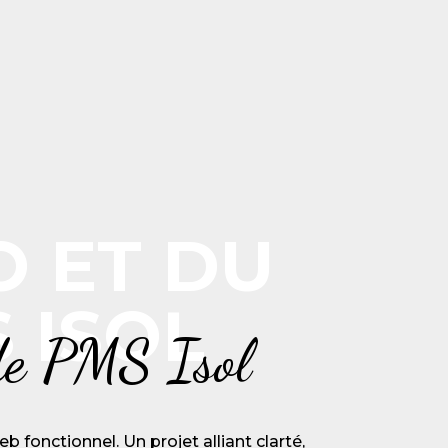
O ET DU
 ISOL
 de PMS Isol
eb fonctionnel. Un projet alliant clarté,