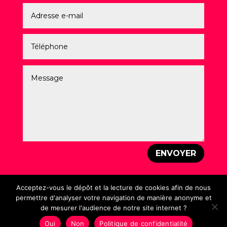
ENVOYER
Acceptez-vous le dépôt et la lecture de cookies afin de nous
permettre d'analyser votre navigation de manière anonyme et
de mesurer l'audience de notre site internet ?
Mentions légales
–
Politique de Confidentialité
–
Création : Laurent PEREZ – © Un Vrai Graphiste – 2026
Oui
Non
Politique de confidentialité