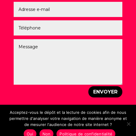
ENVOYER
Acceptez-vous le dépôt et la lecture de cookies afin de nous
permettre d'analyser votre navigation de manière anonyme et
de mesurer l'audience de notre site internet ?
Mentions légales
–
Politique de Confidentialité
–
Création : Laurent PEREZ – © Un Vrai Graphiste – 2026
Oui
Non
Politique de confidentialité