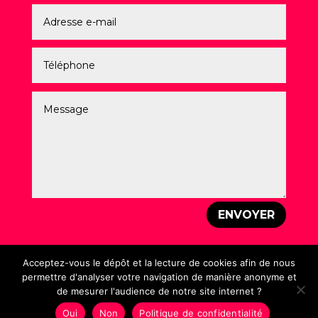
ENVOYER
Acceptez-vous le dépôt et la lecture de cookies afin de nous
permettre d'analyser votre navigation de manière anonyme et
de mesurer l'audience de notre site internet ?
Mentions légales
–
Politique de Confidentialité
–
Création : Laurent PEREZ – © Un Vrai Graphiste – 2026
Oui
Non
Politique de confidentialité