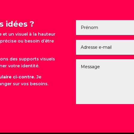
s idées ?
et un visuel à la hauteur
précise ou besoin d’être
ons des supports visuels
ner votre identité.
laire ci-contre.
Je
anger sur vos besoins.