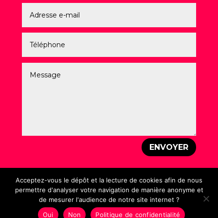
ENVOYER
Acceptez-vous le dépôt et la lecture de cookies afin de nous
permettre d'analyser votre navigation de manière anonyme et
de mesurer l'audience de notre site internet ?
Mentions légales
–
Politique de Confidentialité
–
Création : Laurent PEREZ – © Un Vrai Graphiste – 2026
Oui
Non
Politique de confidentialité