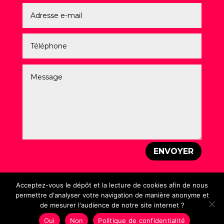
ENVOYER
Acceptez-vous le dépôt et la lecture de cookies afin de nous
permettre d'analyser votre navigation de manière anonyme et
de mesurer l'audience de notre site internet ?
Mentions légales
–
Politique de Confidentialité
–
Création : Laurent PEREZ – © Un Vrai Graphiste – 2026
Oui
Non
Politique de confidentialité